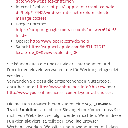
daten-von-websites-entfernen
Internet Explorer:
https://support.microsoft.com/de-
de/help/17442/windows-internet-explorer-delete-
manage-cookies
Google Chrome:
https://support.google.com/accounts/answer/61416?
hl=de
Opera:
http://www.opera.com/de/help
Safari:
https://support.apple.com/kb/PH17191?
locale=de_DE&viewlocale=de_DE
Sie können auch die Cookies vieler Unternehmen und
Funktionen einzeln verwalten, die für Werbung eingesetzt
werden.
Verwenden Sie dazu die entsprechenden Nutzertools,
abrufbar unter
https://www.aboutads.info/choices/
oder
http://www.youronlinechoices.com/uk/your-ad-choices
.
Die meisten Browser bieten zudem eine sog.
„Do-Not-
Track-Funktion“
an, mit der Sie angeben können, dass Sie
nicht von Websites „verfolgt“ werden möchten. Wenn diese
Funktion aktiviert ist, teilt der jeweilige Browser
Werbenetzwerken, Websites und Anwendungen mit, dass